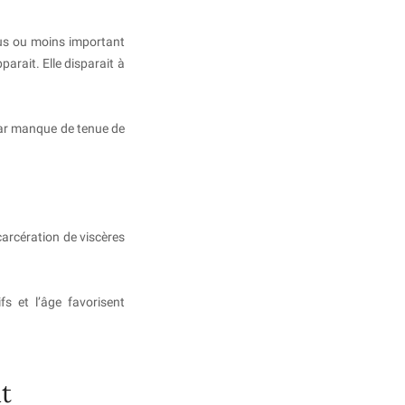
us ou moins important
arait. Elle disparait à
par manque de tenue de
incarcération de viscères
fs et l’âge favorisent
nt