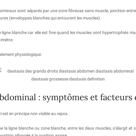
minaux sont séparés par une zone fibreuse sans muscle, jonction entr
eures (enveloppes blanches qui entourent les muscles).
 ligne blanche car elle est fine quand les muscles sont hypertrophiés mai
timètre.
ralement physiologique.
abdominal : symptômes et facteurs 
 est en principe non visible au repos.
que la ligne blanche ou zone blanche, entre les deux muscles, s’élargit et s’a
osition allongée à la position assise.