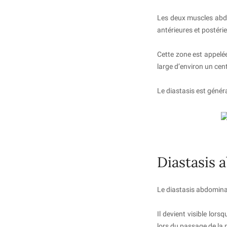
Les deux muscles abdo
antérieures et postéri
Cette zone est appelée
large d’environ un cen
Le diastasis est géné
Diastasis 
Le diastasis abdominal
Il devient visible lors
lors du passage de la p