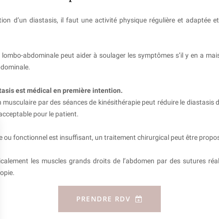
tion d’un diastasis, il faut une activité physique régulière et adaptée 
e lombo-abdominale peut aider à soulager les symptômes s’il y en a ma
bdominale.
tasis est médical en première intention.
n musculaire par des séances de kinésithérapie peut réduire le diastasis de
 acceptable pour le patient.
ue ou fonctionnel est insuffisant, un traitement chirurgical peut être propo
icalement les muscles grands droits de l’abdomen par des sutures réal
opie.
PRENDRE RDV