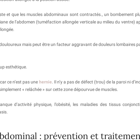
buste et que les muscles abdominaux sont contractés., un bombement pl
diane de l’abdomen (tuméfaction allongée verticale au milieu du ventre) app
llongée.
s douloureux mais peut être un facteur aggravant de douleurs lombaires 
up esthétique.
 car ce n’est pas une
hernie
. Il n’y a pas de défect (trou) de la paroi ni d’
 simplement « relâchée » sur cette zone dépourvue de muscles.
nque d’activité physique, l’obésité, les maladies des tissus conjoncti
asis.
abdominal : prévention et traiteme